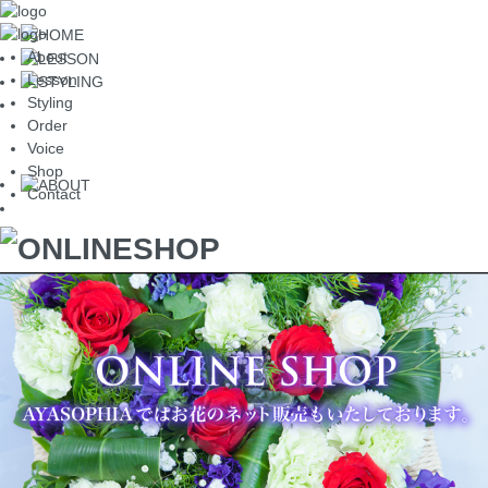
About
Lesson
Styling
Order
Voice
Shop
Contact